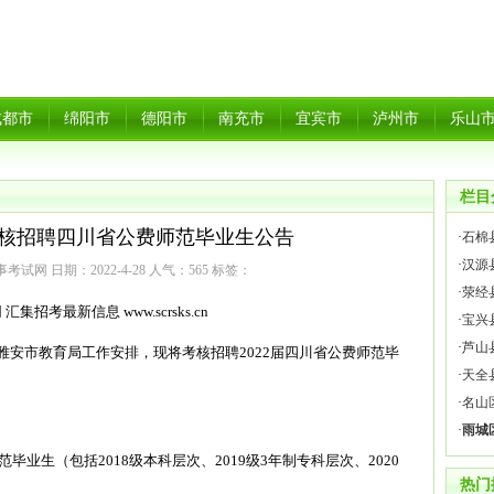
成都市
绵阳市
德阳市
南充市
宜宾市
泸州市
乐山
栏目
市考核招聘四川省公费师范毕业生公告
·
石棉
·
汉源
试网 日期：2022-4-28 人气：
565
标签：
·
荥经
汇集招考最新信息 www.scrsks.cn
·
宝兴
·
芦山
安市教育局工作安排，现将考核招聘2022届四川省公费师范毕
·
天全
·
名山
·
雨城
毕业生（包括2018级本科层次、2019级3年制专科层次、2020
热门