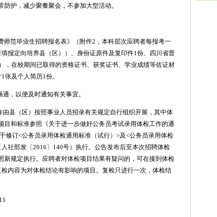
常防护，减少聚餐聚会，不参加大型活动。
属公费师范毕业生招聘报名表》（附件2，本科层次应聘者每报考一
者填报定向培养县（区））、身份证原件及复印件1份、四川省普
份），在校期间已取得的资格证书、获奖证书、学业成绩等佐证材
1张及个人简历1份。
畅通，以便及时通知有关事宜。
工作由县（区）按照事业人员招录有关规定自行组织开展，其中体
项目和标准参照《关于进一步做好公务员考试录用体检工作的通
《关于修订<公务员录用体检通用标准（试行）>及<公务员录用体检
人社部发〔2016〕140号）执行。公告发布后至本次招聘体检
照新规定执行。应聘者对体检项目结果有疑问的，可在接到体检
复检内容为对体检结论有影响的项目。复检只进行一次，体检结
11