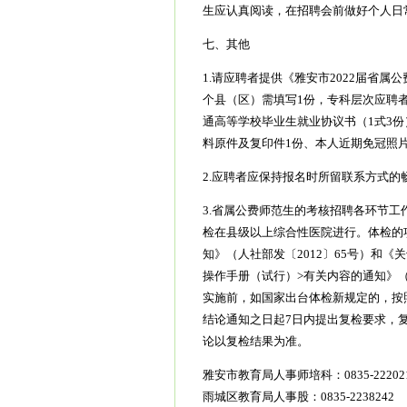
生应认真阅读，在招聘会前做好个人日
七、其他
1.请应聘者提供《雅安市2022届省
个县（区）需填写1份，专科层次应聘
通高等学校毕业生就业协议书（1式3
料原件及复印件1份、本人近期免冠照片
2.应聘者应保持报名时所留联系方式的
3.省属公费师范生的考核招聘各环节
检在县级以上综合性医院进行。体检的
知》（人社部发〔2012〕65号）和
操作手册（试行）>有关内容的通知》（
实施前，如国家出台体检新规定的，按
结论通知之日起7日内提出复检要求，
论以复检结果为准。
雅安市教育局人事师培科：0835-22202
雨城区教育局人事股：0835-2238242