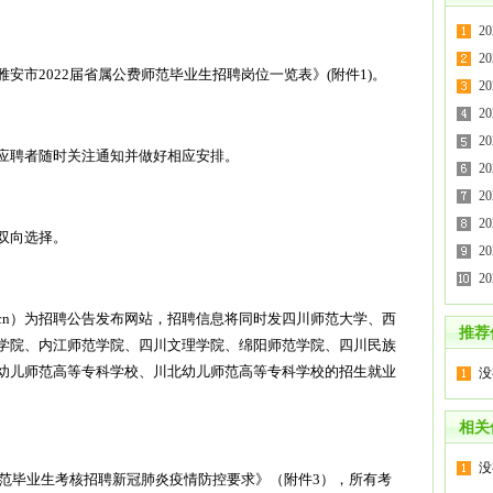
2
2
安市2022届省属公费师范毕业生招聘岗位一览表》(附件1)。
2
2
2
应聘者随时关注通知并做好相应安排。
2
2
2
双向选择。
2
2
an.gov.cn）为招聘公告发布网站，招聘信息将同时发四川师范大学、西
推荐
学院、内江师范学院、四川文理学院、绵阳师范学院、四川民族
幼儿师范高等专科学校、川北幼儿师范高等专科学校的招生就业
没
相关
没
师范毕业生考核招聘新冠肺炎疫情防控要求》（附件3），所有考