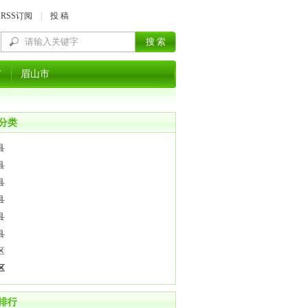
RSS订阅
|
投 稿
市
眉山市
分类
县
县
县
县
县
县
区
区
排行